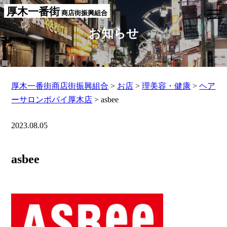
厚木一番街
商店街振興組合
お知らせ
厚木一番街商店街振興組合
>
お店
>
理美容・健康
>
ヘア
ーサロンポパイ厚木店
>
asbee
2023.08.05
asbee