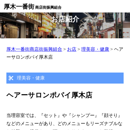
厚木一番街
商店街振興組合
お店紹介
厚木一番街商店街振興組合
>
お店
>
理美容・健康
>
ヘア
ーサロンポパイ厚木店
理美容・健康
ヘアーサロンポパイ厚木店
当理容室では、『セット』や『シャンプー』『顔そり』
などのメニューがあり、どのメニューもリーズナブルな