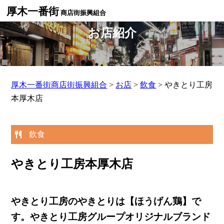
厚木一番街
商店街振興組合
お店紹介
厚木一番街商店街振興組合
>
お店
>
飲食
>
やきとり工房
本厚木店
飲食
やきとり工房本厚木店
やきとり工房のやきとりは【ほうげん鶏】で
す。やきとり工房グループオリジナルブランド